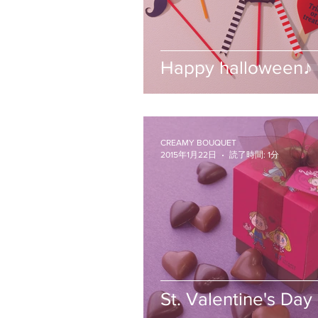
Happy halloween♪
CREAMY BOUQUET
2015年1月22日
読了時間: 1分
St. Valentine's Day