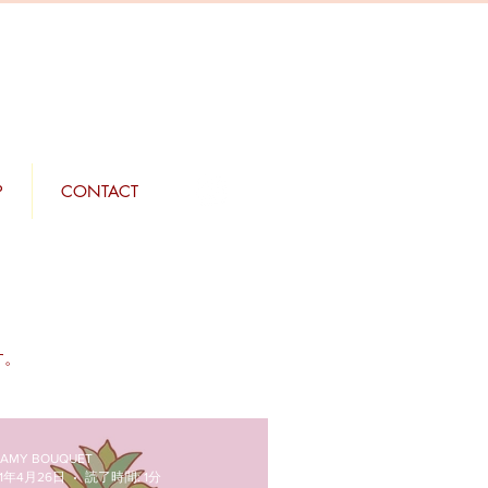
P
CONTACT
す。
EAMY BOUQUET
21年4月26日
読了時間: 1分