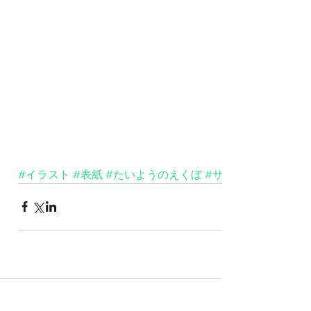
#イラスト
#表紙
#たいようのえくぼ
#サンゴに優しい日
ト