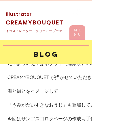
illustrator
CREAMYBOUQUET
ME
イラストレーター クリーミーブーケ
NU
たいようのえくぼ ポケット（浦添版）
BLOG
たいようのえくぼポケット（浦添版）vol.2の表紙イラスト
CREAMYBOUQUET が描かせていただきました😊❤️
海と街とをイメージして
「うみがだいすきなおうじ」も登場しています。
今回はサンゴスゴロクページの作成も手伝わせていただき