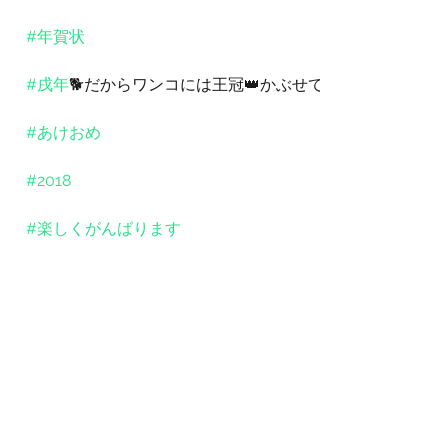
#年賀状
#戌年
🐕だからワンコには王冠👑かぶせてみた
#あけおめ
#2018
#楽しくがんばります