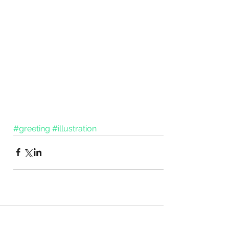
#greeting
#illustration
ト