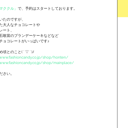
マククル」
で、予約はスタートしております。 
いたのですが、 
た大人なチョコレートや 
レート、 
敢當のブランデーケーキなどなど 
チョコレートがいっぱいです♪ 
こと( ´ ▽ ` )ﾉ 
/www.fashioncandy.co.jp/shop/honten/
/www.fashioncandy.co.jp/shop/mainplace/
ださい。