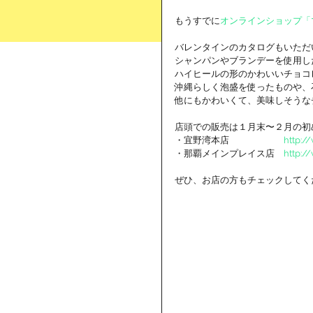
もうすでに
オンラインショップ「
バレンタインのカタログもいただ
シャンパンやブランデーを使用し
ハイヒールの形のかわいいチョコ
沖縄らしく泡盛を使ったものや、石
他にもかわいくて、美味しそうな
店頭での販売は１月末〜２月の初め頃との
・宜野湾本店　　　　　　
http:/
・那覇メインプレイス店　
http:/
ぜひ、お店の方もチェックしてく