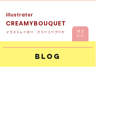
illustrator
CREAMYBOUQUET
ME
イラストレーター クリーミーブーケ
NU
「うみがだいすきなおうじ」の紙
BLOG