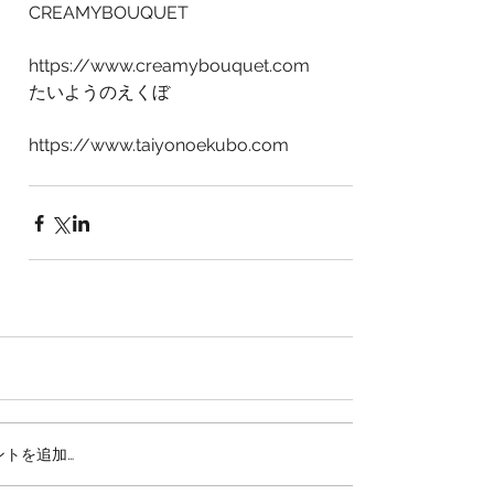
CREAMYBOUQUET 
https://www.creamybouquet.com
たいようのえくぼ
https://www.taiyonoekubo.com
ト
ントを追加…