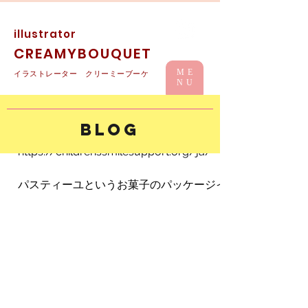
illustrator
CREAMYBOUQUET
ME
イラストレーター クリーミーブーケ
NU
ウクライナ避難民🇺🇦支援活動
BLOG
ポーランドに避難するウクライナの支援している一般社団
https://childrenssmilesupport.org/ja/
パスティーユというお菓子のパッケージイラストを描きまし